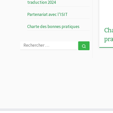
cette
traduction 2024
pub
prat
Partenariat avec l’ISIT
équi
cinq
Charte des bonnes pratiques
Ch
vali
pr
Asse
RECHERCHER
Capu
Rechercher 