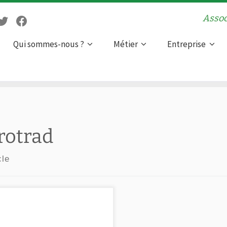
Assoc
Qui sommes-nous ?
Métier
Entreprise
rotrad
cle
trad se dote d’une charte de
es pratiques. À l’occasion de