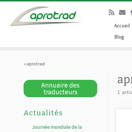
Passer au contenu
Accueil
Blog
»
aprotrad
ap
Annuaire des
traducteurs
1 arti
Actualités
Apro
bonn
Journée mondiale de la