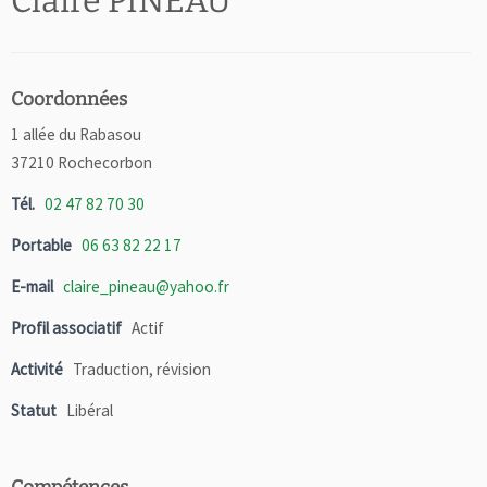
Claire PINEAU
Coordonnées
1 allée du Rabasou
37210 Rochecorbon
Tél.
02 47 82 70 30
Portable
06 63 82 22 17
E-mail
claire_pineau@yahoo.fr
Profil associatif
Actif
Activité
Traduction, révision
Statut
Libéral